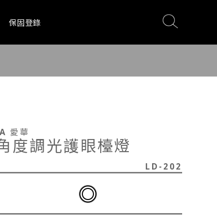
保固登錄
電
影音設備
居家生活
WA 愛華
角度調光護眼檯燈
LD-202