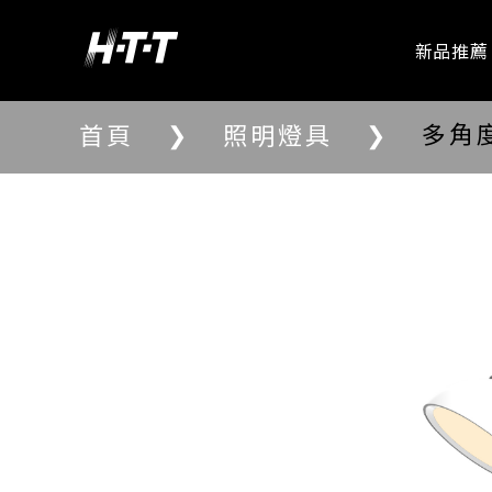
新品推薦
❯
❯
多角
首頁
照明燈具
愛華專區