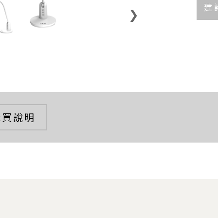
建
❯
購買說明