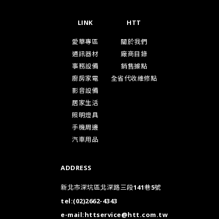
LINK
HTT
愛華專區
關於我們
通訊器材
廠商目錄
事務設備
銷售據點
廚房家電
全省代收維修點
影音設備
居家生活
照明燈具
手機周邊
汽車用品
ADDRESS
新北市深坑區北深路三段141巷5號
tel:
(02)2662-4343
e-mail:
httservice@htt.com.tw