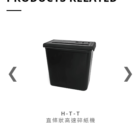
❮
H-T-T
直條狀高速碎紙機