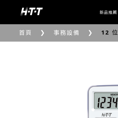
新品推薦
❯
❯
12 
首頁
事務設備
愛華專區