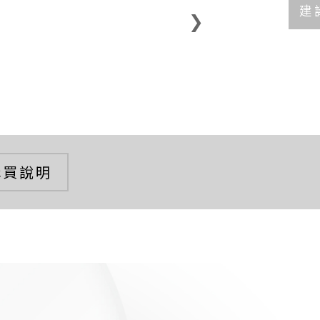
建
❯
購買說明