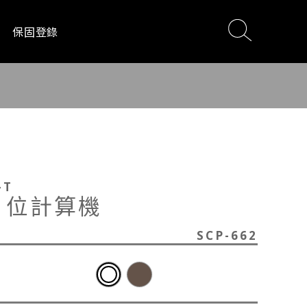
保固登錄
電
影音設備
居家生活
-T
2 位計算機
SCP-662