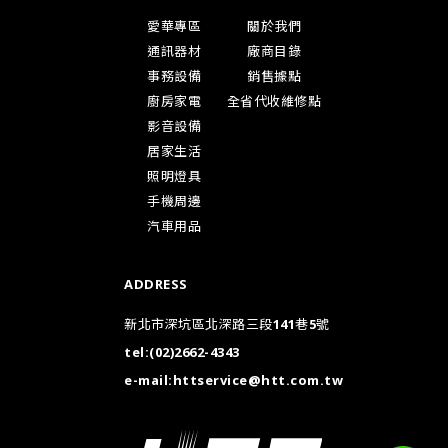
愛華專區
關於我們
通訊器材
廠商目錄
事務設備
銷售據點
廚房家電
全省代收維修點
影音設備
居家生活
照明燈具
手機周邊
汽車用品
ADDRESS
新北市深坑區北深路三段141巷5號
tel:
(02)2662-4343
e-mail:
httservice@htt.com.tw