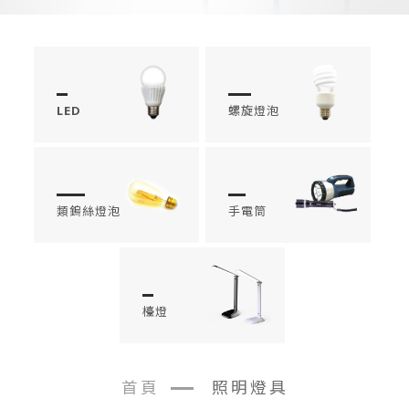
LED
螺旋燈泡
類鎢絲燈泡
手電筒
檯燈
首頁
照明燈具