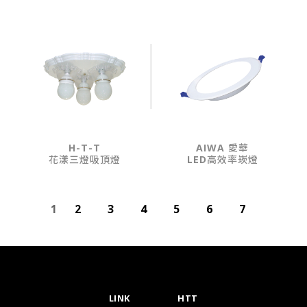
H-T-T
AIWA 愛華
花漾三燈吸頂燈
LED高效率崁燈
1
2
3
4
5
6
7
LINK
HTT