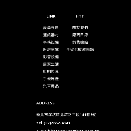
LINK
HTT
愛華專區
關於我們
通訊器材
廠商目錄
事務設備
銷售據點
廚房家電
全省代收維修點
影音設備
居家生活
照明燈具
手機周邊
汽車用品
ADDRESS
新北市深坑區北深路三段141巷5號
tel:
(02)2662-4343