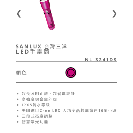
❮
❯
SANLUX 台灣三洋
LED手電筒
NL-3241DS
顏色
超長照明距離、超省電設計
高強度鋁合金外殼
IPX5防水等級
美國進口Cree LED 大功率晶粒壽命達10萬小時
三段式亮度調整
智慧聚光功能