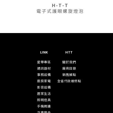
H-T-T
電子式護眼螺旋燈泡
LINK
HTT
愛華專區
關於我們
通訊器材
廠商目錄
事務設備
銷售據點
廚房家電
全省代收維修點
影音設備
居家生活
照明燈具
手機周邊
汽車用品