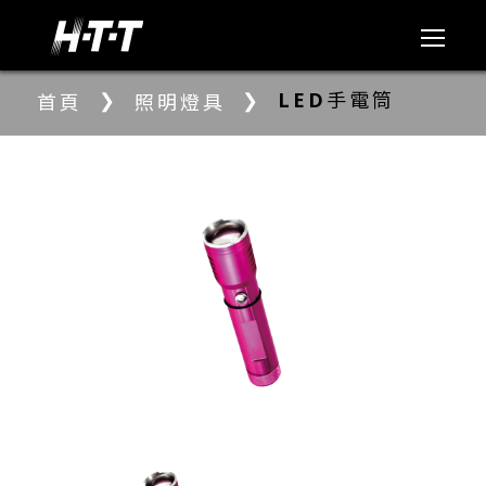
❯
❯
LED手電筒
首頁
照明燈具