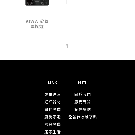
AIWA 愛華
電陶爐
1
LINK
HTT
愛華專區
關於我們
通訊器材
廠商目錄
事務設備
銷售據點
廚房家電
全省代收維修點
影音設備
居家生活