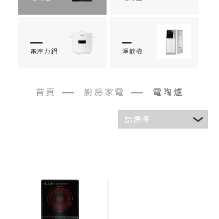
電壓力鍋
淨飲機
首頁
廚房家電
電陶爐