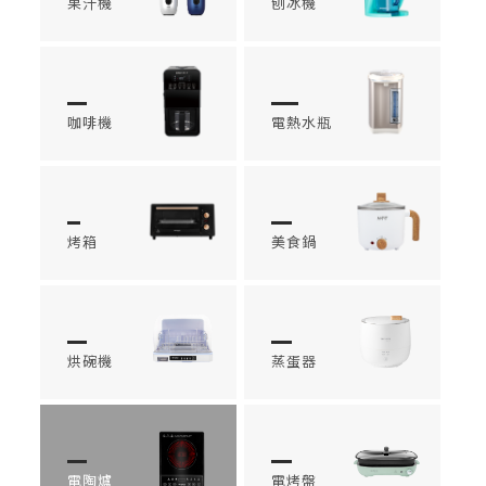
果汁機
刨冰機
咖啡機
電熱水瓶
烤箱
美食鍋
烘碗機
蒸蛋器
電陶爐
電烤盤