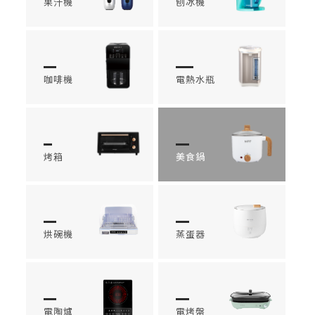
果汁機
刨冰機
咖啡機
電熱水瓶
烤箱
美食鍋
烘碗機
蒸蛋器
電陶爐
電烤盤