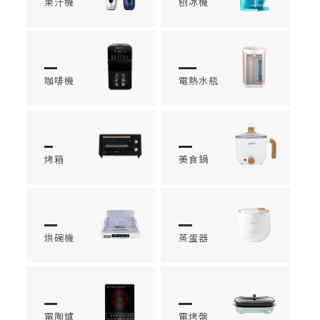
果汁機
刨冰機
咖啡機
電熱水瓶
烤箱
美食鍋
烘碗機
蒸蛋器
電陶爐
電烤盤