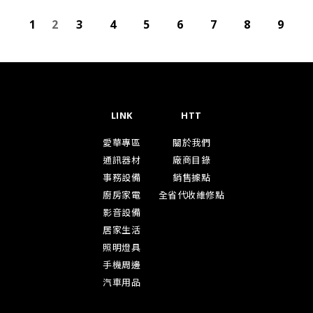
1
2
3
4
5
6
7
8
9
LINK
HTT
愛華專區
關於我們
通訊器材
廠商目錄
事務設備
銷售據點
廚房家電
全省代收維修點
影音設備
居家生活
照明燈具
手機周邊
汽車用品