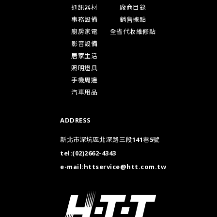
通訊器材
廠商目錄
事務設備
銷售據點
廚房家電
全省代收維修點
影音設備
居家生活
照明燈具
手機周邊
汽車用品
ADDRESS
新北市深坑區北深路三段141巷5號
tel:
(02)2662-4343
e-mail:
httservice@htt.com.tw