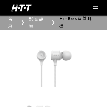
Hi-Res有線耳
首
影音設
❯
❯
頁
備
機