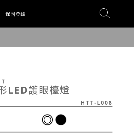
保固登錄
電
影音設備
居家生活
-T
形LED護眼檯燈
HTT-L008