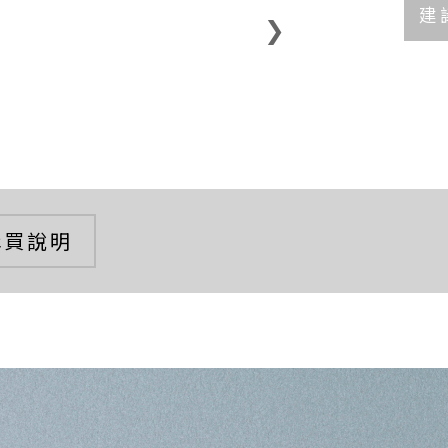
建
❯
購買說明