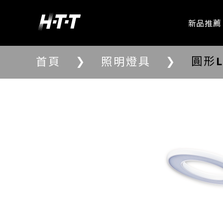
新品推薦
❯
❯
圓形
首頁
照明燈具
愛華專區