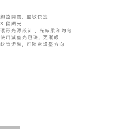
觸控開關, 靈敏快捷
3 段調光
環形光源設計 , 光線柔和均勻
使用減藍光燈珠, 更護眼
軟管燈臂, 可隨意調整方向