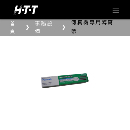
傳真機專用轉寫
首
事務設
❯
❯
頁
備
帶