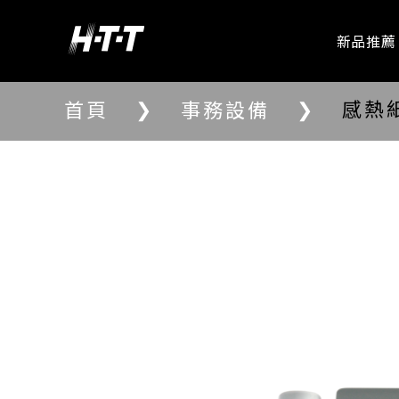
新品推薦
❯
❯
感熱
首頁
事務設備
愛華專區