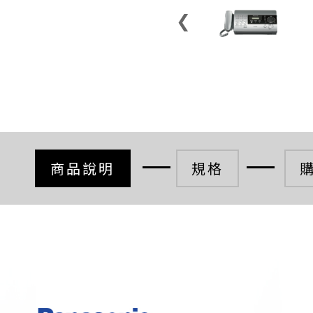
❮
商品說明
規格