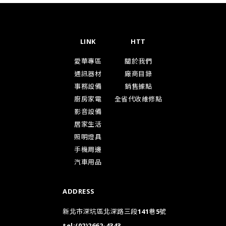
LINK
HTT
愛華專區
關於我們
通訊器材
廠商目錄
事務設備
銷售據點
廚房家電
全省代收維修點
影音設備
居家生活
照明燈具
手機周邊
汽車用品
ADDRESS
新北市深坑區北深路三段141巷5號
tel:
(02)2662-4343