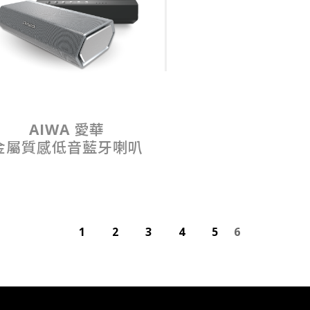
AIWA 愛華
金屬質感低音藍牙喇叭
1
2
3
4
5
6