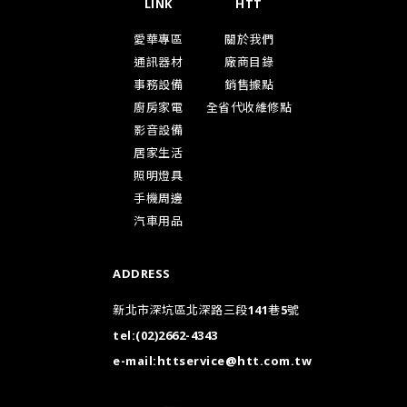
LINK
HTT
愛華專區
關於我們
通訊器材
廠商目錄
事務設備
銷售據點
廚房家電
全省代收維修點
影音設備
居家生活
照明燈具
手機周邊
汽車用品
ADDRESS
新北市深坑區北深路三段141巷5號
tel:
(02)2662-4343
e-mail:
httservice@htt.com.tw