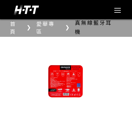
真無線藍牙耳
首
愛華專
❯
❯
頁
區
機