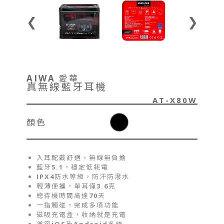
❮
❯
AIWA 愛華
真無線藍牙耳機
AT-X80W
顏色
入耳配戴舒適，無線無負擔
藍牙5.1，穩定低耗電
IPX4防水等級，防汗防潑水
輕薄便攜，單耳僅3.6克
總待機時間高達70天
一指觸碰，完成多項功能
磁吸充電盒，收納就是充電
兼容iOS及Android系統