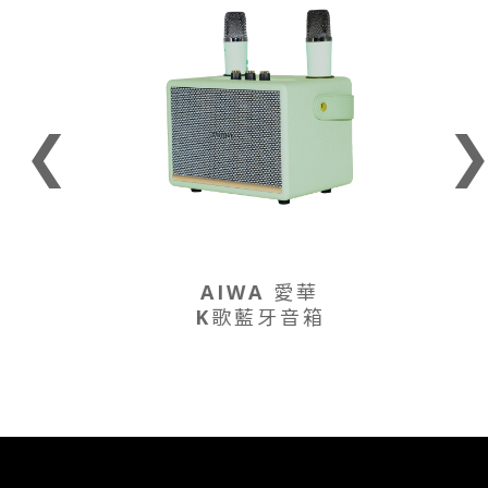
❮
AIWA 愛華
K歌藍牙音箱