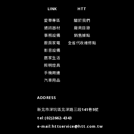
LINK
HTT
愛華專區
關於我們
通訊器材
廠商目錄
事務設備
銷售據點
廚房家電
全省代收維修點
影音設備
居家生活
照明燈具
手機周邊
汽車用品
ADDRESS
新北市深坑區北深路三段141巷5號
tel:
(02)2662-4343
e-mail:
httservice@htt.com.tw