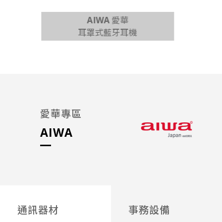
AIWA 愛華
耳罩式藍牙耳機
65吋 
愛華專區
AIWA
通訊器材
事務設備