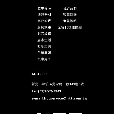
愛華專區
關於我們
通訊器材
廠商目錄
事務設備
銷售據點
廚房家電
全省代收維修點
影音設備
居家生活
照明燈具
手機周邊
汽車用品
ADDRESS
新北市深坑區北深路三段141巷5號
tel:
(02)2662-4343
e-mail:
httservice@htt.com.tw