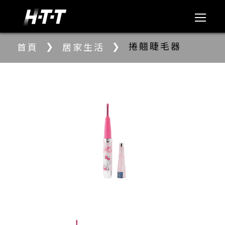
❯
❯
捲翹睫毛器
首頁
居家生活