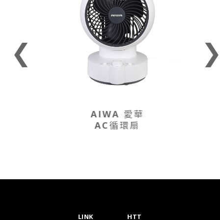
❮
AIWA 愛華
AC循環扇
LINK
HTT