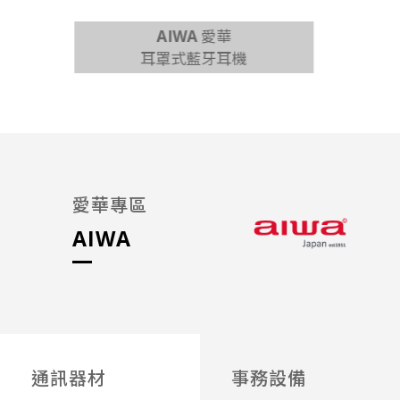
AIWA 愛華
耳罩式藍牙耳機
65吋 
愛華專區
AIWA
通訊器材
事務設備