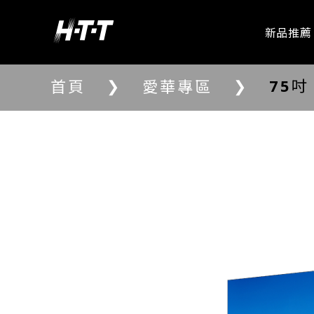
新品推薦
❯
❯
75吋
首頁
愛華專區
愛華專區