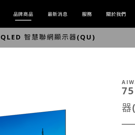
品牌商品
最新消息
服務
關於我們
 QLED 智慧聯網顯示器(QU)
通訊器材
事務設備
廚房家
AI
7
器