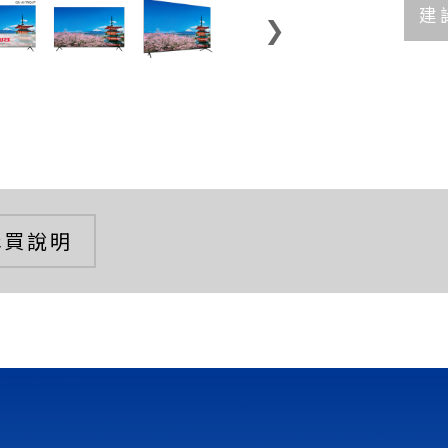
建
❯
購買說明