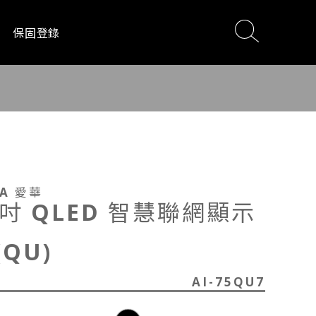
保固登錄
電
影音設備
居家生活
WA 愛華
5吋 QLED 智慧聯網顯示
(QU)
AI-75QU7