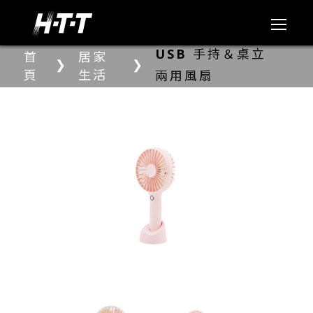
USB 手持＆桌立
首
居家
❯
❯
頁
生活
兩用風扇