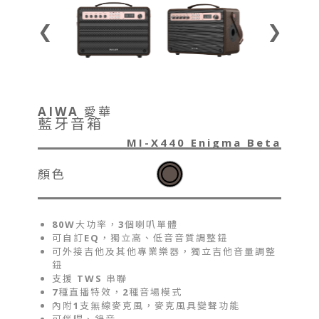
❮
❯
AIWA 愛華
藍牙音箱
MI-X440 Enigma Beta
顏色
80W大功率，3個喇叭單體
可自訂EQ，獨立高、低音音質調整鈕
可外接吉他及其他專業樂器，獨立吉他音量調整
鈕
支援 TWS 串聯
7種直播特效，2種音場模式
內附1支無線麥克風，麥克風具變聲功能
可伴唱、錄音