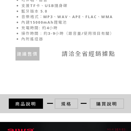
支援TF卡、USB隨身碟
藍牙版本 5.0
音樂格式：MP3、WAV、APE、FLAC、WMA
內建15000mAh鋰電池
充電時間: 約4小時
操作時間 : 約3-9小時（跟音量/使用項目有關）
內附遙控器
請洽全省經銷據點
建議售價
商品說明
規格
購買說明