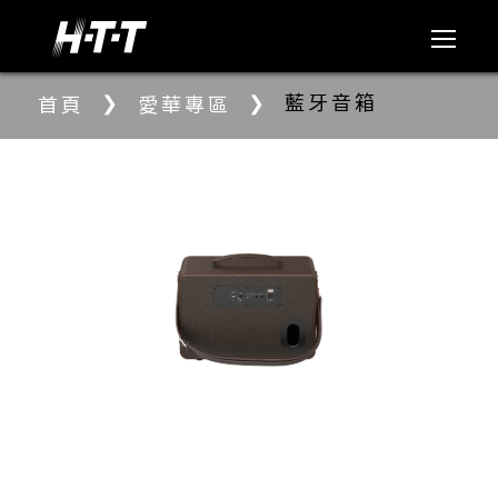
❯
❯
藍牙音箱
首頁
愛華專區