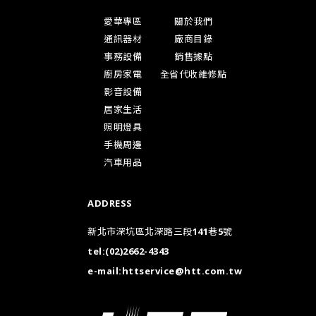
愛華專區
關於我們
通訊器材
廠商目錄
事務設備
銷售據點
廚房家電
全省代收維修點
影音設備
居家生活
照明燈具
手機周邊
汽車用品
ADDRESS
新北市深坑區北深路三段141巷5號
tel:
(02)2662-4343
e-mail:
httservice@htt.com.tw