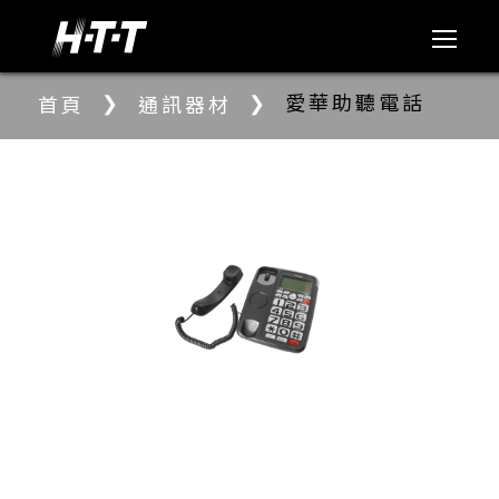
❯
❯
愛華助聽電話
首頁
通訊器材