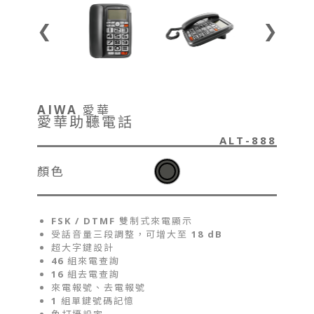
❮
❯
AIWA 愛華
愛華助聽電話
ALT-888
顏色
FSK / DTMF 雙制式來電顯示
受話音量三段調整，可增大至 18 dB
超大字鍵設計
46 組來電查詢
16 組去電查詢
來電報號、去電報號
1 組單鍵號碼記憶
免打擾設定