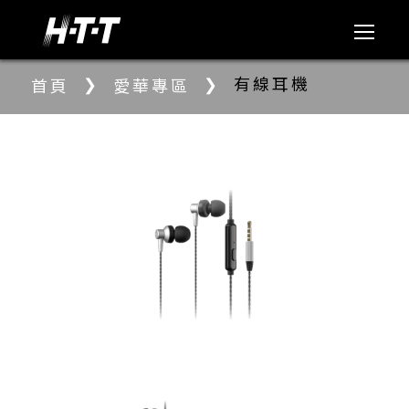
❯
❯
有線耳機
首頁
愛華專區