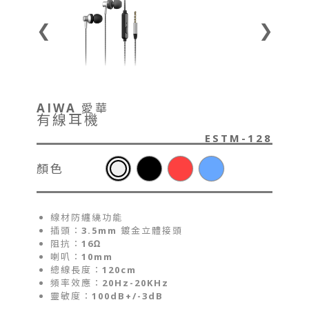
❮
❯
AIWA 愛華
有線耳機
ESTM-128
顏色
線材防纏繞功能
插頭：3.5mm 鍍金立體接頭
阻抗：16Ω
喇叭：10mm
總線長度：120cm
頻率效應：20Hz-20KHz
靈敏度：100dB+/-3dB