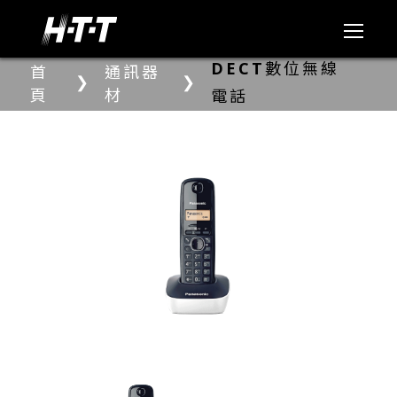
DECT數位無線
首
通訊器
❯
❯
頁
材
電話