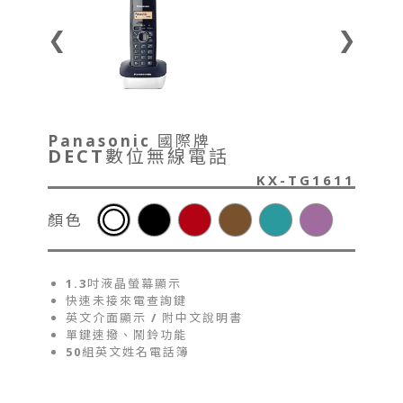
❮
❯
Panasonic 國際牌
DECT數位無線電話
KX-TG1611
顏色
1.3吋液晶螢幕顯示
快速未接來電查詢鍵
英文介面顯示 / 附中文說明書
單鍵速撥、鬧鈴功能
50組英文姓名電話簿