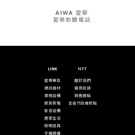
AIWA 愛華
話
愛華助聽電話
LINK
HTT
愛華專區
關於我們
通訊器材
廠商目錄
事務設備
銷售據點
廚房家電
全省代收維修點
影音設備
居家生活
照明燈具
手機周邊