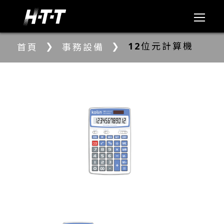
❯
❯
12位元計算機
首頁
事務設備