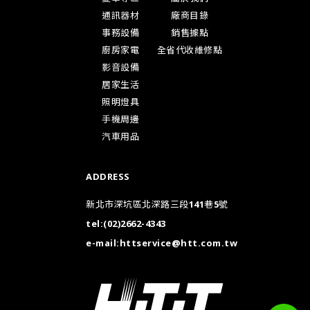
通訊器材
廠商目錄
事務設備
銷售據點
廚房家電
全省代收維修點
影音設備
居家生活
照明燈具
手機周邊
汽車用品
ADDRESS
新北市深坑區北深路三段141巷5號
tel:
(02)2662-4343
e-mail:
httservice@htt.com.tw