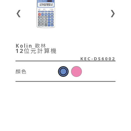
❮
❯
Kolin 歌林
12位元計算機
KEC-DS6002
顏色