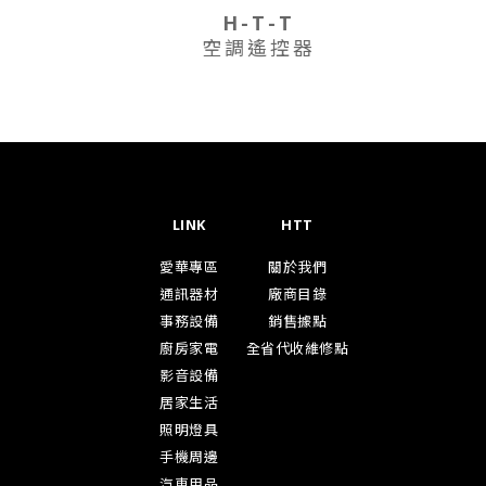
H-T-T
空調遙控器
LINK
HTT
愛華專區
關於我們
通訊器材
廠商目錄
事務設備
銷售據點
廚房家電
全省代收維修點
影音設備
居家生活
照明燈具
手機周邊
汽車用品