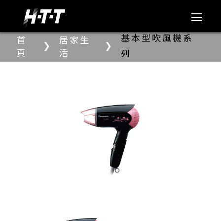
基本型吹風機系
首
居家生
❯
❯
頁
活
列