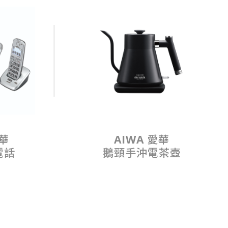
愛華
AIWA 愛華
電話
鵝頸手沖電茶壺