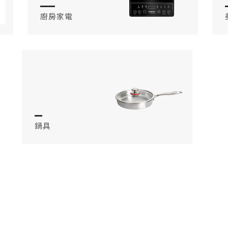
廚房家電
鍋具