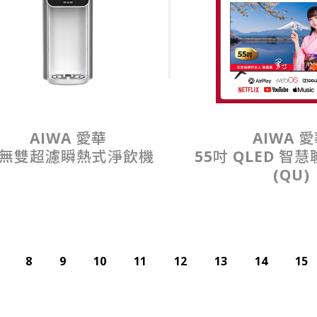
AIWA 愛華
AIWA 
無雙超濾瞬熱式淨飲機
55吋 QLED 智
(QU)
8
9
10
11
12
13
14
15