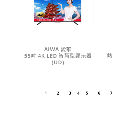
AIWA 愛華
55吋 4K LED 智慧型顯示器
熱
(UD)
1
2
3
4
5
6
7