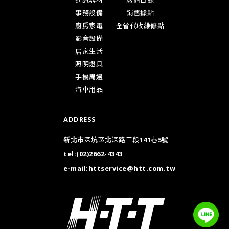
通訊器材
廠商目錄
事務設備
銷售據點
廚房家電
全省代收維修點
影音設備
居家生活
照明燈具
手機周邊
汽車用品
ADDRESS
新北市深坑區北深路三段141巷5號
tel:
(02)2662-4343
e-mail:
httservice@htt.com.tw