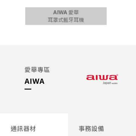
AIWA 愛華
耳罩式藍牙耳機
65吋 
愛華專區
AIWA
通訊器材
事務設備