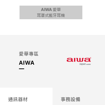
AIWA 愛華
耳罩式藍牙耳機
65吋 
愛華專區
AIWA
通訊器材
事務設備