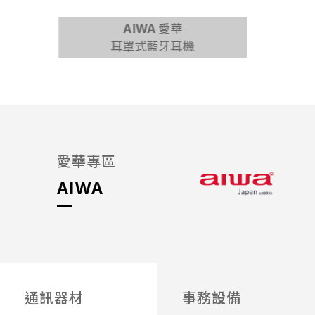
AIWA 愛華
耳罩式藍牙耳機
65吋 
愛華專區
AIWA
通訊器材
事務設備