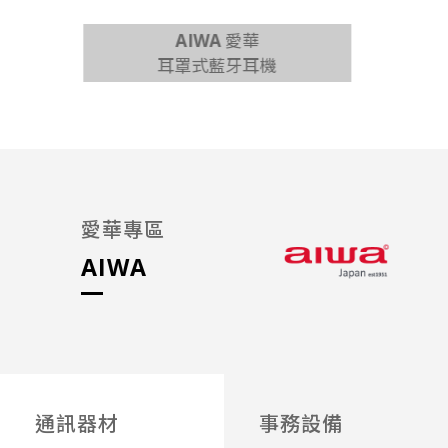
AIWA 愛華
耳罩式藍牙耳機
65吋 
愛華專區
AIWA
通訊器材
事務設備