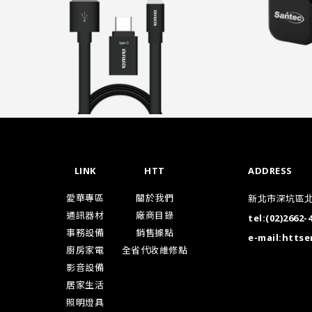
LINK
HTT
ADDRESS
愛華專區
關於我們
新北市深坑區北
通訊器材
廠商目錄
tel:
(02)2662-
事務設備
銷售據點
e-mail:
httse
廚房家電
全省代收維修點
影音設備
居家生活
照明燈具